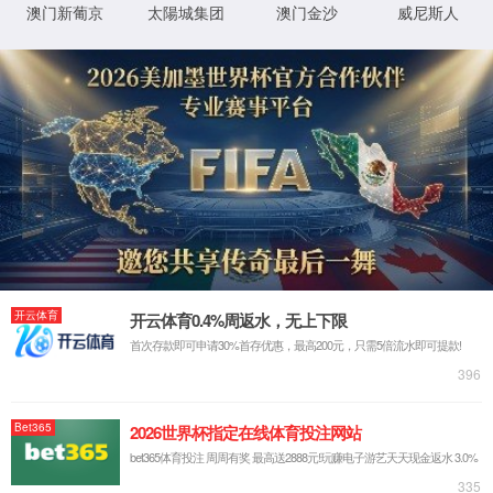
关于太阳集团7237
企业文化
网站
公司简介
组织架构
公司坚持”共创、共享
资质荣誉
成为：一个上班能够开
企业文化